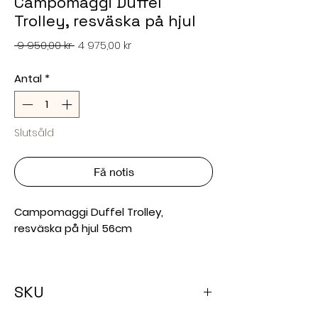
Campomaggi Duffel
Trolley, resväska på hjul
Ordinarie
Reapris
 9 950,00 kr 
4 975,00 kr
pris
Antal
*
Slutsåld
Få notis
Campomaggi Duffel Trolley,
resväska på hjul 56cm
Campomaggi Resväska TOKIO på hjul
är i färgen Konjak.
Passar som
SKU
handbagage på flyg!
Stängning med dubbel dragkedja på