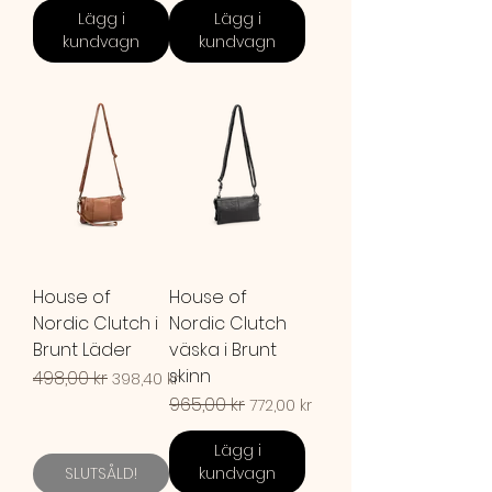
Lägg i
Lägg i
kundvagn
kundvagn
House of
House of
Nordic Clutch i
Nordic Clutch
Brunt Läder
väska i Brunt
skinn
Ordinarie pris
498,00 kr
Reapris
398,40 kr
Ordinarie pris
965,00 kr
Reapris
772,00 kr
Lägg i
SLUTSÅLD!
kundvagn