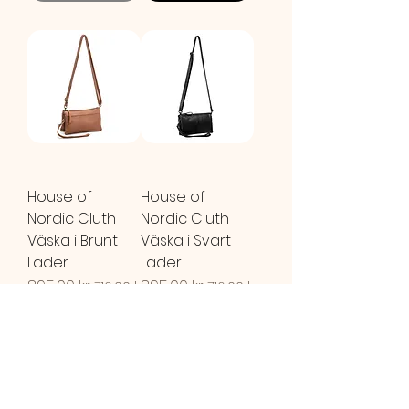
House of
House of
Nordic Cluth
Nordic Cluth
Väska i Brunt
Väska i Svart
Läder
Läder
Ordinarie pris
895,00 kr
Reapris
Ordinarie pris
895,00 kr
Reapris
716,00 kr
716,00 kr
Lägg i
kundvagn
SLUTSÅLD!