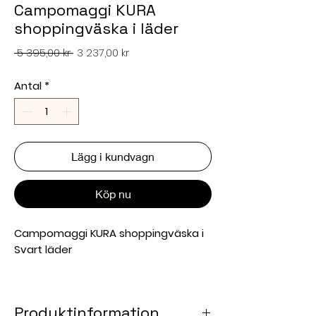
Campomaggi KURA
shoppingväska i läder
Ordinarie
Reapris
 5 395,00 kr 
3 237,00 kr
pris
Antal
*
Lägg i kundvagn
Köp nu
Campomaggi KURA shoppingväska i
Svart läder
Utforska den vackra
KURA
shoppingväskan i läder från
Produktinformation
Campomaggi
, ett exemplar av verkligt