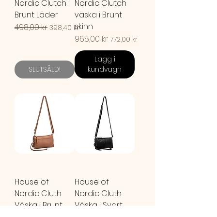
Nordic Clutch i
Nordic Clutch
Brunt Läder
väska i Brunt
skinn
Ordinarie pris
498,00 kr
Reapris
398,40 kr
Ordinarie pris
965,00 kr
Reapris
772,00 kr
Lägg i
SLUTSÅLD!
kundvagn
House of
House of
Nordic Cluth
Nordic Cluth
Väska i Brunt
Väska i Svart
Läder
Läder