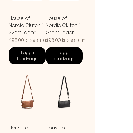
House of
House of
Nordic Clutch i
Nordic Clutch i
Svart Läder
Grönt Läder
Ordinarie pris
498,00 kr
Reapris
Ordinarie pris
498,00 kr
Reapris
398,40 kr
398,40 kr
Lägg i
Lägg i
kundvagn
kundvagn
House of
House of