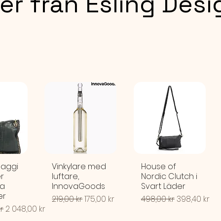
er från Esling Desi
Cirka 1
MATERI
100% po
och br
DAGLIG
”en sak 
aggi
Vinkylare med
House of
r
luftare,
Nordic Clutch i
ra
InnovaGoods
Svart Läder
er
Ordinarie pris
Reapris
Ordinarie pris
Reapris
219,00 kr
175,00 kr
498,00 kr
398,40 kr
pris
Reapris
r
2 048,00 kr