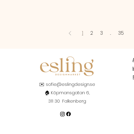
1
2
3
...
35
✉️
sofie@eslingdesign.se
🏠 Köpmansgatan 6,
311 30 Falkenberg