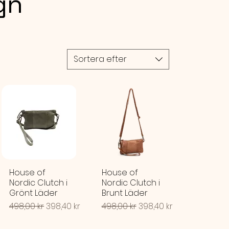
gn
5,5-23,5 cm Höjd: ca. 19 mm
AL
lyester, tvättbar Fast vävda
oderade
Sortera efter
 PÅMINNELSE
i taget”
House of
House of
Nordic Clutch i
Nordic Clutch i
Grönt Läder
Brunt Läder
Ordinarie pris
Reapris
Ordinarie pris
Reapris
498,00 kr
398,40 kr
498,00 kr
398,40 kr