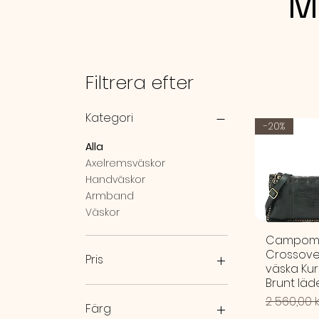
M
Filtrera efter
Kategori
-20%
Alla
Axelremsväskor
Handväskor
Armband
Väskor
Campom
Crossove
Pris
väska Ku
Brunt läd
19 kr
5 200 kr
Ordinarie 
2 560,00 k
Färg