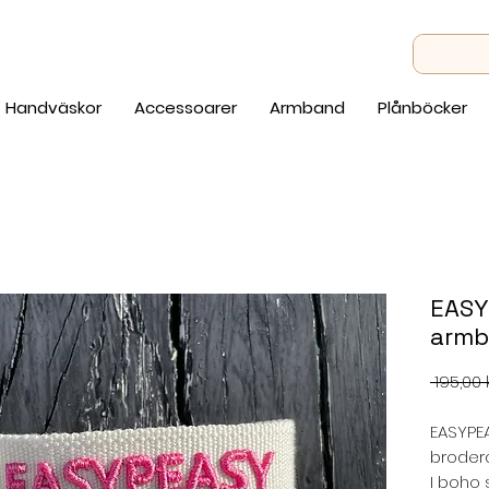
Handväskor
Accessoarer
Armband
Plånböcker
EASY
armb
 195,00 k
EASYPE
broder
I boho s