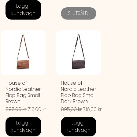
Lägg i
kundvagn
SLUTSÅLD!
House of
House of
Nordic Leather
Nordic Leather
Flap Bag Small
Flap Bag Small
Brown
Dark Brown
Ordinarie pris
Reapris
Ordinarie pris
Reapris
895,00 kr
716,00 kr
895,00 kr
716,00 kr
Lägg i
Lägg i
kundvagn
kundvagn