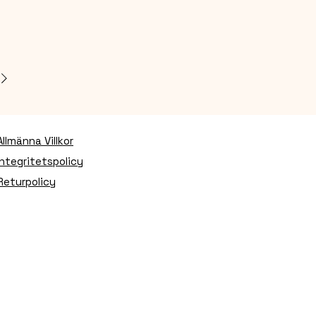
Allmänna Villkor
Integritetspolicy
Returpolicy