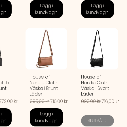
i
Lägg i
Lägg i
agn
kundvagn
kundvagn
House of
House of
utch
Nordic Cluth
Nordic Cluth
runt
Väska i Brunt
Väska i Svart
Läder
Läder
pris
Reapris
Ordinarie pris
Reapris
Ordinarie pris
Reapris
772,00 kr
895,00 kr
716,00 kr
895,00 kr
716,00 kr
i
Lägg i
agn
kundvagn
SLUTSÅLD!