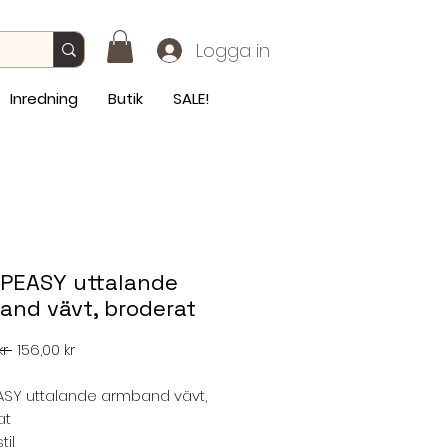
Logga in
Inredning
Butik
SALE!
PEASY uttalande
and vävt, broderat
Ordinarie
Reapris
r 
156,00 kr
pris
ASY uttalande armband vävt,
at
til