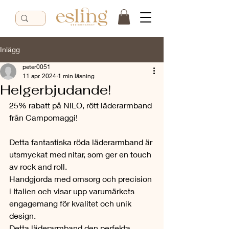
Inlägg
peter0051
11 apr. 2024
1 min läsning
Helgerbjudande!
25% rabatt på NILO, rött läderarmband 
från Campomaggi!
Detta fantastiska röda läderarmband är 
utsmyckat med nitar, som ger en touch 
av rock and roll. 
Handgjorda med omsorg och precision 
i Italien och visar upp varumärkets 
engagemang för kvalitet och unik 
design. 
Detta läderarmband den perfekta 