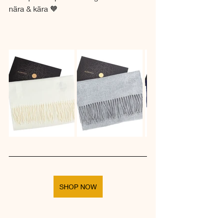
nära & kära 🧡
SHOP NOW