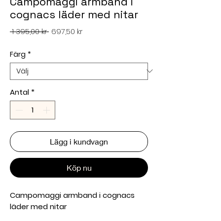
Campomaggi armband i
cognacs läder med nitar
Ordinarie
Reapris
 1 395,00 kr 
697,50 kr
pris
Färg
*
Antal
*
Lägg i kundvagn
Köp nu
Campomaggi armband i cognacs
läder med nitar