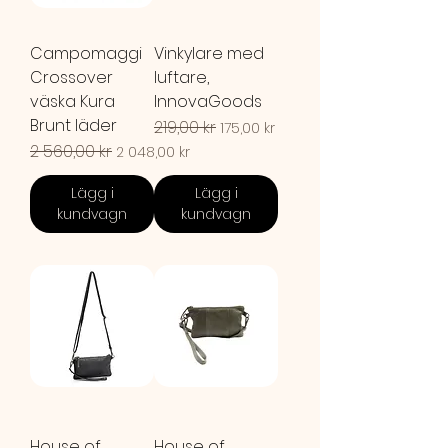
Campomaggi
Vinkylare med
Crossover
luftare,
väska Kura
InnovaGoods
Brunt läder
Ordinarie pris
219,00 kr
Reapris
175,00 kr
Ordinarie pris
2 560,00 kr
Reapris
2 048,00 kr
Lägg i
Lägg i
kundvagn
kundvagn
House of
House of