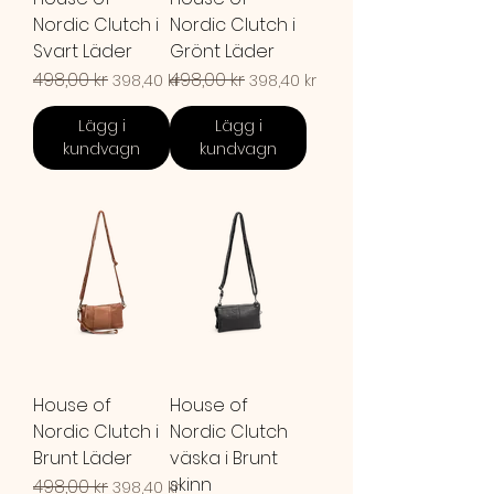
Nordic Clutch i
Nordic Clutch i
Svart Läder
Grönt Läder
Ordinarie pris
498,00 kr
Reapris
Ordinarie pris
498,00 kr
Reapris
398,40 kr
398,40 kr
Lägg i
Lägg i
kundvagn
kundvagn
House of
House of
Nordic Clutch i
Nordic Clutch
Brunt Läder
väska i Brunt
skinn
Ordinarie pris
498,00 kr
Reapris
398,40 kr