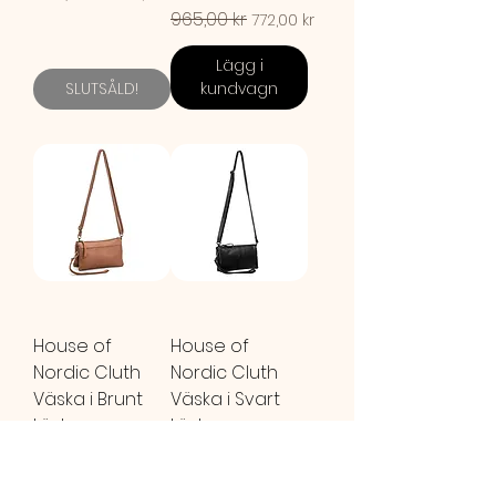
Ordinarie pris
965,00 kr
Reapris
772,00 kr
Lägg i
SLUTSÅLD!
kundvagn
House of
House of
Nordic Cluth
Nordic Cluth
Väska i Brunt
Väska i Svart
Läder
Läder
Ordinarie pris
895,00 kr
Reapris
Ordinarie pris
895,00 kr
Reapris
716,00 kr
716,00 kr