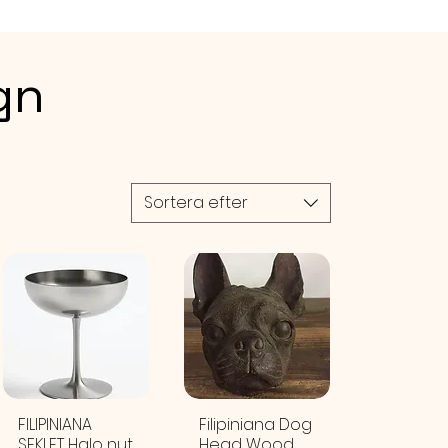
 justerbar - storleken justeras
älp av sladdarna (glidande
5,5-23,5 cm Höjd: ca. 19 mm
gn
AL
lyester, tvättbar Fast vävda
oderade
Sortera efter
FILIPINIANA
Filipiniana Dog
SEKLET Halo nut
Head Wood