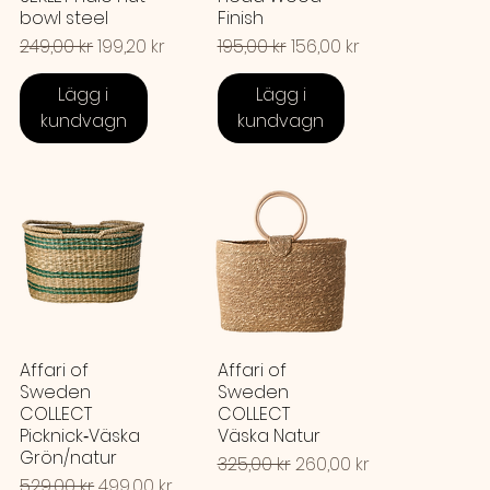
bowl steel
Finish
Ordinarie pris
Reapris
Ordinarie pris
Reapris
249,00 kr
199,20 kr
195,00 kr
156,00 kr
Lägg i
Lägg i
kundvagn
kundvagn
Affari of
Affari of
Sweden
Sweden
COLLECT
COLLECT
Picknick‑Väska
Väska Natur
Grön/natur
Ordinarie pris
Reapris
325,00 kr
260,00 kr
Ordinarie pris
Reapris
529,00 kr
499,00 kr