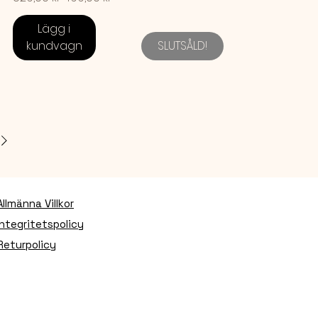
Lägg i
kundvagn
SLUTSÅLD!
Allmänna Villkor
Integritetspolicy
Returpolicy