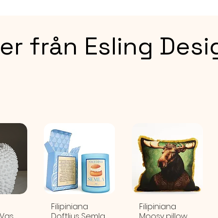
Storlek
med hj
knutar).
Cirka 1
er från Esling Desi
MATERI
100% po
och br
a
Filipiniana
Filipiniana
 Vas
Doftljus Semla
Moosy pillow