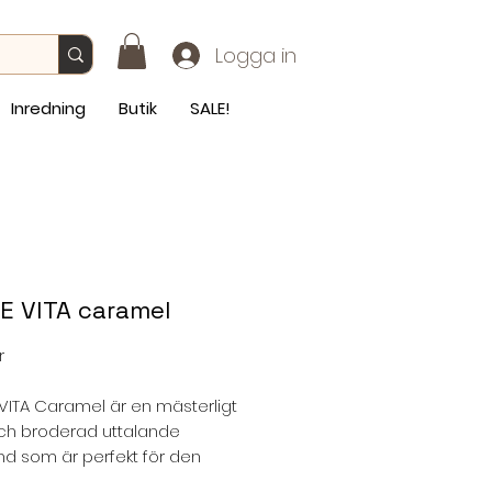
Logga in
Inredning
Butik
SALE!
E VITA caramel
Pris
r
ITA Caramel är en mästerligt
ch broderad uttalande
d som är perfekt för den
il som är så populär just nu.