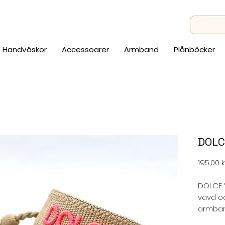
Handväskor
Accessoarer
Armband
Plånböcker
DOLC
195,00 k
DOLCE V
vävd o
armban
boho-st