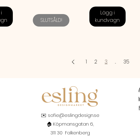
i
Lägg i
agn
SLUTSÅLD!
kundvagn
1
2
3
...
35
✉️
sofie@eslingdesign.se
🏠 Köpmansgatan 6,
311 30 Falkenberg