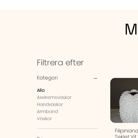
M
Filtrera efter
Kategori
Alla
Axelremsväskor
Handväskor
Armband
Väskor
Filipinian
Seklet Vit