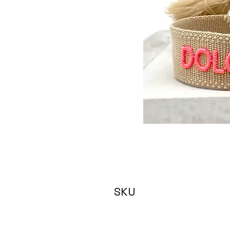
SKU
DOLCE VITA caramel nro