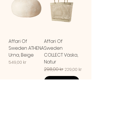
Affari Of
Affari Of
Sweden ATHENA
Sweden
Urna, Beige
COLLECT Väska,
Natur
Pris
549,00 kr
Ordinarie pris
298,00 kr
Reapris
229,00 kr
Lägg i
SLUTSÅLD!
kundvagn