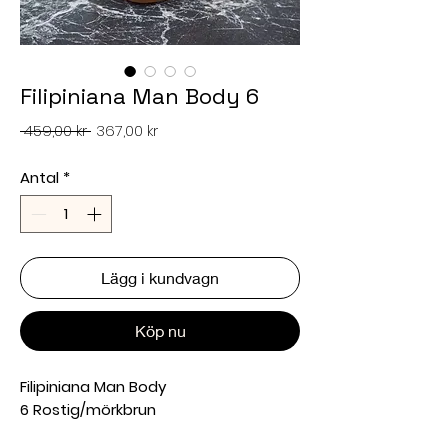
Filipiniana Man Body 6
Ordinarie
Reapris
 459,00 kr 
367,00 kr
pris
Antal
*
Lägg i kundvagn
Köp nu
Filipiniana Man Body
6 Rostig/mörkbrun