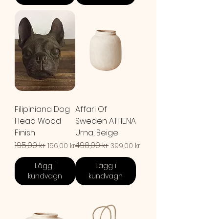
Filipiniana Dog
Affari Of
Head Wood
Sweden ATHENA
Finish
Urna, Beige
Ordinarie pris
195,00 kr
Reapris
Ordinarie pris
498,00 kr
Reapris
156,00 kr
399,00 kr
Lägg i
Lägg i
kundvagn
kundvagn