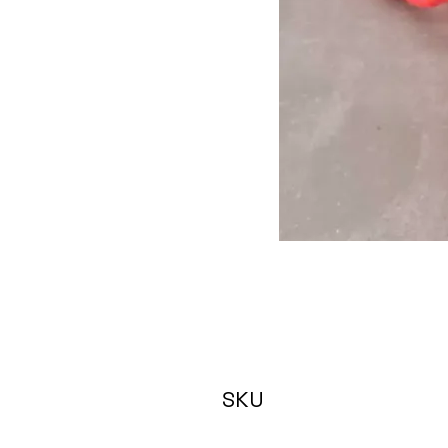
SKU
HAPPY neon color