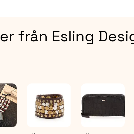
ext: ne
LEVERAN
EN STO
er från Esling Desi
Storlek
med hj
knutar).
Cirka 1