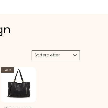
onrosa
S 1st per förpackning
RLEK
gn
 justerbar - storleken justeras
älp av sladdarna (glidande
5,5-23,5 cm Höjd: ca. 19 mm
Sortera efter
-40%