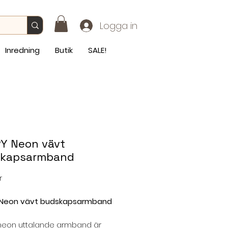
Logga in
Inredning
Butik
SALE!
Y Neon vävt
kapsarmband
Pris
r
Neon vävt budskapsarmband
neon uttalande armband är