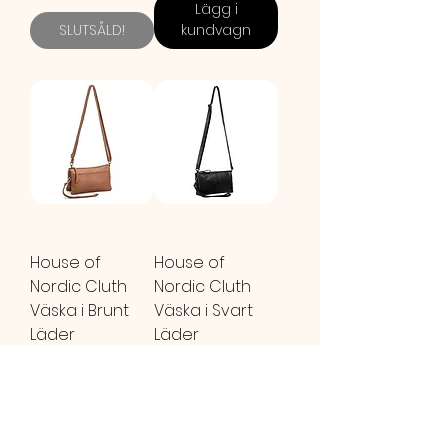
Lägg i
SLUTSÅLD!
kundvagn
House of
House of
Nordic Cluth
Nordic Cluth
Väska i Brunt
Väska i Svart
Läder
Läder
Ordinarie pris
895,00 kr
Reapris
Ordinarie pris
895,00 kr
Reapris
716,00 kr
716,00 kr
Lägg i
kundvagn
SLUTSÅLD!