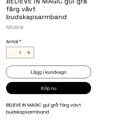
BELIEVE IN MAGIC gul grå
färg vävt
budskapsarmband
Pris
195,00 kr
Antal
*
Lägg i kundvagn
Köp nu
BELIEVE IN MAGIC gul grå färg vävt
budskapsarmband
BELIEVE IN MAGIC gul grå färg
Bekväm och mjuk på handleden