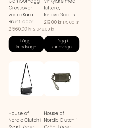
Campomaggi
Vinkylare med
Crossover
luftare,
väska Kura
InnovaGoods
Brunt läder
Ordinarie pris
219,00 kr
Reapris
175,00 kr
Ordinarie pris
2 560,00 kr
Reapris
2 048,00 kr
Lägg i
Lägg i
kundvagn
kundvagn
House of
House of
Nordic Clutch i
Nordic Clutch i
Svart Läder
Grönt Läder