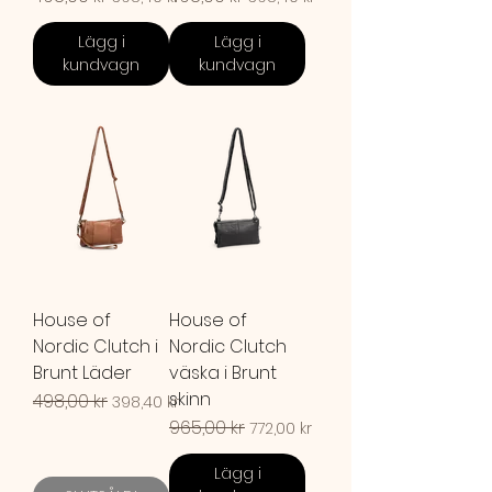
Lägg i
Lägg i
kundvagn
kundvagn
House of
House of
Nordic Clutch i
Nordic Clutch
Brunt Läder
väska i Brunt
skinn
Ordinarie pris
498,00 kr
Reapris
398,40 kr
Ordinarie pris
965,00 kr
Reapris
772,00 kr
Lägg i