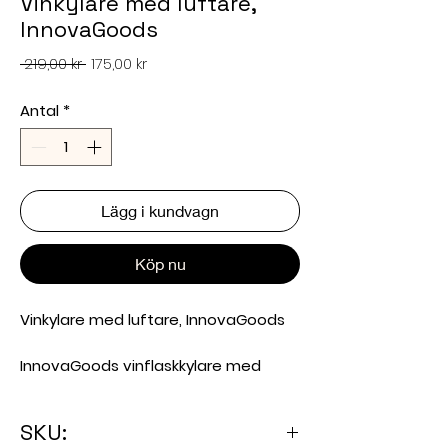
Vinkylare med luftare,
InnovaGoods
Ordinarie
Reapris
 219,00 kr 
175,00 kr
pris
Antal
*
Lägg i kundvagn
Köp nu
Vinkylare med luftare, InnovaGoods
InnovaGoods vinflaskkylare med
luftare
är en smart 2‑i‑1‑lösning som
både kyler och luftar vinet direkt i
SKU:
flaskan. Den eleganta designen i