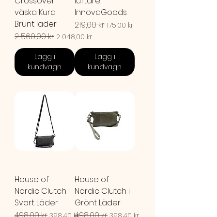
Crossover
luftare,
väska Kura
InnovaGoods
Brunt läder
Ordinarie pris
219,00 kr
Reapris
175,00 kr
Ordinarie pris
2 560,00 kr
Reapris
2 048,00 kr
Lägg i
Lägg i
kundvagn
kundvagn
House of
House of
Nordic Clutch i
Nordic Clutch i
Svart Läder
Grönt Läder
Ordinarie pris
498,00 kr
Reapris
Ordinarie pris
498,00 kr
Reapris
398,40 kr
398,40 kr