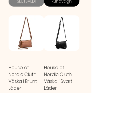
SLUTSÅLD!
kundvagn
House of
House of
Nordic Cluth
Nordic Cluth
Väska i Brunt
Väska i Svart
Läder
Läder
Ordinarie pris
895,00 kr
Reapris
Ordinarie pris
895,00 kr
Reapris
716,00 kr
716,00 kr
Lägg i
kundvagn
SLUTSÅLD!