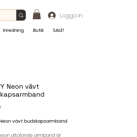
Logga in
Inredning
Butik
SALE!
Y Neon vävt
kapsarmband
Pris
r
Neon vävt budskapsarmband
neon uttalande armband är