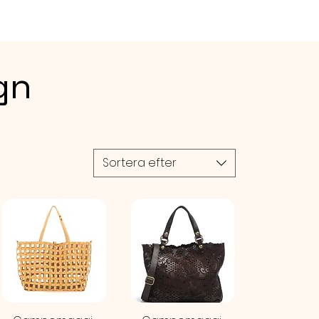
onrosa
S 1st per förpackning
RLEK
gn
 justerbar - storleken justeras
älp av sladdarna (glidande
5,5-23,5 cm Höjd: ca. 19 mm
Sortera efter