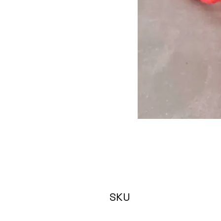
SKU
HAPPY neon color