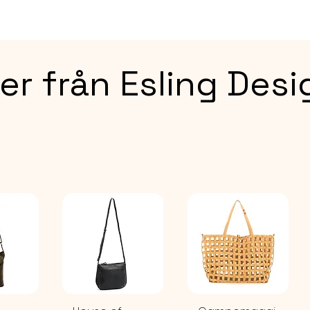
ext: ne
LEVERAN
EN STO
er från Esling Desi
Storlek
med hj
knutar).
Cirka 1