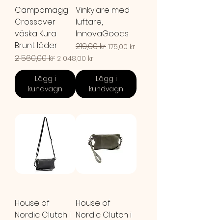
Campomaggi
Vinkylare med
Crossover
luftare,
väska Kura
InnovaGoods
Brunt läder
Ordinarie pris
219,00 kr
Reapris
175,00 kr
Ordinarie pris
2 560,00 kr
Reapris
2 048,00 kr
Lägg i
Lägg i
kundvagn
kundvagn
House of
House of
Nordic Clutch i
Nordic Clutch i