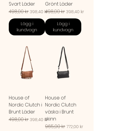
Svart Läder
Grönt Läder
Ordinarie pris
498,00 kr
Reapris
Ordinarie pris
498,00 kr
Reapris
398,40 kr
398,40 kr
Lägg i
Lägg i
kundvagn
kundvagn
House of
House of
Nordic Clutch i
Nordic Clutch
Brunt Läder
väska i Brunt
skinn
Ordinarie pris
498,00 kr
Reapris
398,40 kr
Ordinarie pris
965,00 kr
Reapris
772,00 kr