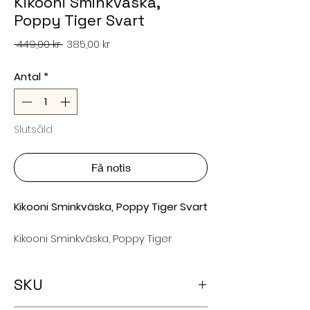
Kikooni Sminkväska,
Poppy Tiger Svart
Ordinarie
Reapris
 449,00 kr 
385,00 kr
pris
Antal
*
Slutsåld
Få notis
Kikooni Sminkväska, Poppy Tiger Svart
Kikooni Sminkväska, Poppy Tiger
Svart är snygg, mjuk och praktisk!
Den är perfekt för att förvara dina
SKU
"must haves" som handkräm, läppstift,
solskyddsmedel etc organiserade