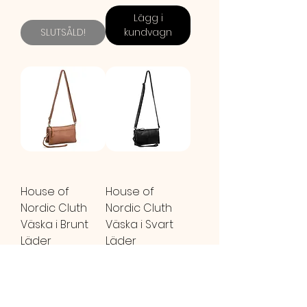
Lägg i
SLUTSÅLD!
kundvagn
House of
House of
Nordic Cluth
Nordic Cluth
Väska i Brunt
Väska i Svart
Läder
Läder
Ordinarie pris
895,00 kr
Reapris
Ordinarie pris
895,00 kr
Reapris
716,00 kr
716,00 kr
Lägg i
kundvagn
SLUTSÅLD!